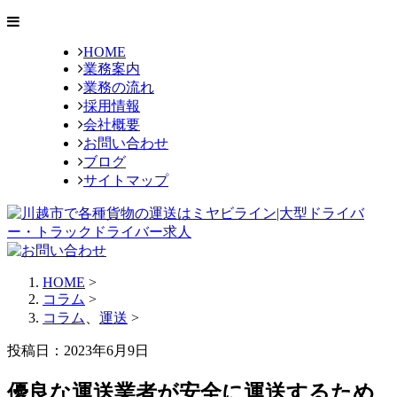
HOME
業務案内
業務の流れ
採用情報
会社概要
お問い合わせ
ブログ
サイトマップ
HOME
>
コラム
>
コラム
、
運送
>
投稿日：2023年6月9日
優良な運送業者が安全に運送するため