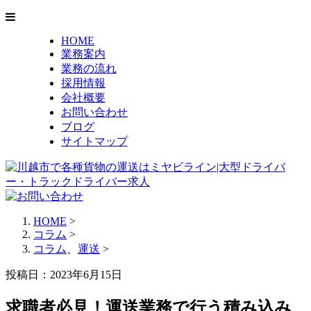
HOME
業務案内
業務の流れ
採用情報
会社概要
お問い合わせ
ブログ
サイトマップ
HOME
>
コラム
>
コラム
、
運送
>
投稿日：2023年6月15日
求職者必見！運送業務で行う積み込み